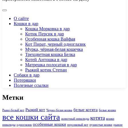
О сайте
Кошки в дар
Кошка Морковка в дар
Котик Персик в дар
Особенная кошка Вайфая
Кот Пират, черный одноглазик
Мурка, чёрная-белая кошечка
Трехцветная кошка Белка
Котей Антошка в дар
Матрешка полосатая в дар
Рыжий котик Степан
Собаки в дар
Потеряшки
Полезные ссылки
Метки
Рыжий кот
белые котята
Рыже-белый кот
Черно-белая кошка
белые кошки
все кошки сайта
котята
животный инвалиды
кошки
особенные кошки
инвалиды
одноглазик
персиковый кот
пушистые кошки
рыжие