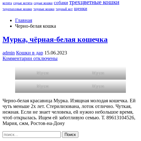
трехцветные кошки
собаки
котята
серые котята
серые кошки
щенки
черепаховые кошки
черные кошки
черный кот
Главная
Черно-белая кошка
Мурка, чёрная-белая кошечка
admin
Кошки в дар
15.06.2023
к
Комментарии
отключены
записи
Мурка,
Мурка
Мурка
чёрная-
белая
кошечка
Мурка
Мурка
Черно-белая красавица Мурка. Изящная молодая кошечка. Ей
чуть меньше 2х лет. Стерилизована, лоток отлично. Чуткая,
нежная. Если не знает человека, ей нужно небольшое время,
чтоб открылась. Ищем ей заботливую семью. Т. 89613104526,
Мария, сжм, Ростов-на-Дону