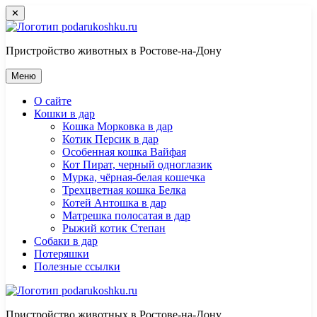
Перейти
✕
к
контенту
Пристройство животных в Ростове-на-Дону
Меню
О сайте
Кошки в дар
Кошка Морковка в дар
Котик Персик в дар
Особенная кошка Вайфая
Кот Пират, черный одноглазик
Мурка, чёрная-белая кошечка
Трехцветная кошка Белка
Котей Антошка в дар
Матрешка полосатая в дар
Рыжий котик Степан
Собаки в дар
Потеряшки
Полезные ссылки
Пристройство животных в Ростове-на-Дону