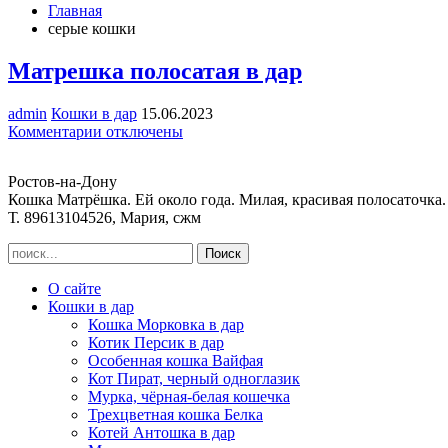
Главная
серые кошки
Матрешка полосатая в дар
admin
Кошки в дар
15.06.2023
к
Комментарии
отключены
записи
Матрешка
Ростов-на-Дону
полосатая
Кошка Матрёшка. Ей около года. Милая, красивая полосаточка.
в
Т. 89613104526, Мария, сжм
дар
О сайте
Кошки в дар
Кошка Морковка в дар
Котик Персик в дар
Особенная кошка Вайфая
Кот Пират, черный одноглазик
Мурка, чёрная-белая кошечка
Трехцветная кошка Белка
Котей Антошка в дар