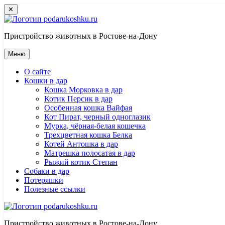
Перейти
✕
к
контенту
Пристройство животных в Ростове-на-Дону
Меню
О сайте
Кошки в дар
Кошка Морковка в дар
Котик Персик в дар
Особенная кошка Вайфая
Кот Пират, черный одноглазик
Мурка, чёрная-белая кошечка
Трехцветная кошка Белка
Котей Антошка в дар
Матрешка полосатая в дар
Рыжий котик Степан
Собаки в дар
Потеряшки
Полезные ссылки
Пристройство животных в Ростове-на-Дону