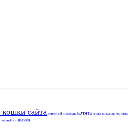
е кошки сайта
котята
животный инвалиды
кошки инвалиды
одногла
щенки
и
черный кот