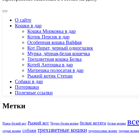
О сайте
Кошки в дар
Кошка Морковка в дар
Котик Персик в дар
Особенная кошка Вайфая
Кот Пират, черный одноглазик
Мурка, чёрная-белая кошечка
Трехцветная кошка Белка
Котей Антошка в дар
Матрешка полосатая в дар
Рыжий котик Степан
Собаки в дар
Потеряшки
Полезные ссылки
Метки
вс
Рыжий кот
белые котята
Рыже-белый кот
Черно-белая кошка
белые кошки
трехцветные кошки
собаки
серые кошки
черепаховые кошки
черные кошк