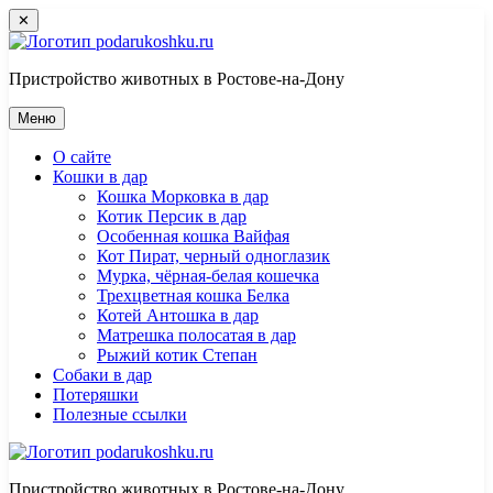
Перейти
✕
к
контенту
Пристройство животных в Ростове-на-Дону
Меню
О сайте
Кошки в дар
Кошка Морковка в дар
Котик Персик в дар
Особенная кошка Вайфая
Кот Пират, черный одноглазик
Мурка, чёрная-белая кошечка
Трехцветная кошка Белка
Котей Антошка в дар
Матрешка полосатая в дар
Рыжий котик Степан
Собаки в дар
Потеряшки
Полезные ссылки
Пристройство животных в Ростове-на-Дону