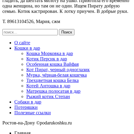
гладить, да шептать милоту на ушко. Приютила его временно
одна женщина, но там он не один. Ищем Пирату добрую
семью. Котик кастрирован. К лотку приучен. В добрые руки.
Т. 89613104526, Мария, сжм
О сайте
Кошки в дар
Кошка Морковка в дар
Котик Персик в дар
Особенная кошка Вайфая
Кот Пират, черный одноглазик
Мурка, чёрная-белая кошечка
Трехцветная кошка Белка
Котей Антошка в дар
Матрешка полосатая в дар
Рыжий котик Степан
Собаки в дар
Потеряшки
Полезные ссылки
Ростов-на-Дону ©podarukoshku.ru
Главная