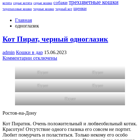
трехцветные кошки
собаки
котята
серые котята
серые кошки
щенки
черепаховые кошки
черные кошки
черный кот
Главная
одноглазик
Кот Пират, черный одноглазик
admin
Кошки в дар
15.06.2023
к
Комментарии
отключены
записи
Кот
Пират
Пират
Пират,
черный
одноглазик
Пират
Пират
Пират
Ростов-на-Дону
Кот Пиратик. Очень положительный и любвеобильный котик.
Красотун! Отсутствие одного глазика его совсем не портит.
Любит помурчать и поластиться. Только некому его особо