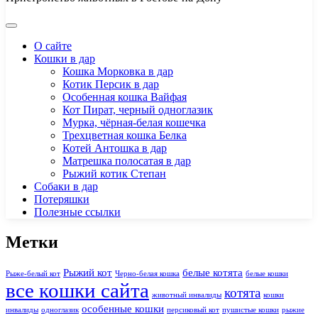
О сайте
Кошки в дар
Кошка Морковка в дар
Котик Персик в дар
Особенная кошка Вайфая
Кот Пират, черный одноглазик
Мурка, чёрная-белая кошечка
Трехцветная кошка Белка
Котей Антошка в дар
Матрешка полосатая в дар
Рыжий котик Степан
Собаки в дар
Потеряшки
Полезные ссылки
Метки
Рыжий кот
белые котята
Рыже-белый кот
Черно-белая кошка
белые кошки
все кошки сайта
котята
животный инвалиды
кошки
особенные кошки
инвалиды
одноглазик
персиковый кот
пушистые кошки
рыжие