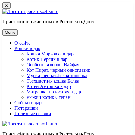
Перейти
✕
к
контенту
Пристройство животных в Ростове-на-Дону
Меню
О сайте
Кошки в дар
Кошка Морковка в дар
Котик Персик в дар
Особенная кошка Вайфая
Кот Пират, черный одноглазик
Мурка, чёрная-белая кошечка
Трехцветная кошка Белка
Котей Антошка в дар
Матрешка полосатая в дар
Рыжий котик Степан
Собаки в дар
Потеряшки
Полезные ссылки
Пристройство животных в Ростове-на-Дону