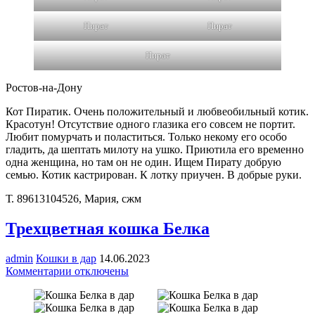
Пират,
черный
одноглазик
Пират
Пират
Пират
Ростов-на-Дону
Кот Пиратик. Очень положительный и любвеобильный котик.
Красотун! Отсутствие одного глазика его совсем не портит.
Любит помурчать и поластиться. Только некому его особо
гладить, да шептать милоту на ушко. Приютила его временно
одна женщина, но там он не один. Ищем Пирату добрую
семью. Котик кастрирован. К лотку приучен. В добрые руки.
Т. 89613104526, Мария, сжм
Трехцветная кошка Белка
admin
Кошки в дар
14.06.2023
к
Комментарии
отключены
записи
Трехцветная
кошка