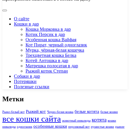
О сайте
Кошки в дар
Кошка Морковка в дар
Котик Персик в дар
Особенная кошка Вайфая
Кот Пират, черный одноглазик
Мурка, чёрная-белая кошечка
Трехцветная кошка Белка
Котей Антошка в дар
Матрешка полосатая в дар
Рыжий котик Степан
Собаки в дар
Потеряшки
Полезные ссылки
Метки
Рыжий кот
белые котята
Рыже-белый кот
Черно-белая кошка
белые кошки
все кошки сайта
котята
животный инвалиды
кошки
особенные кошки
инвалиды
одноглазик
персиковый кот
пушистые кошки
рыжие