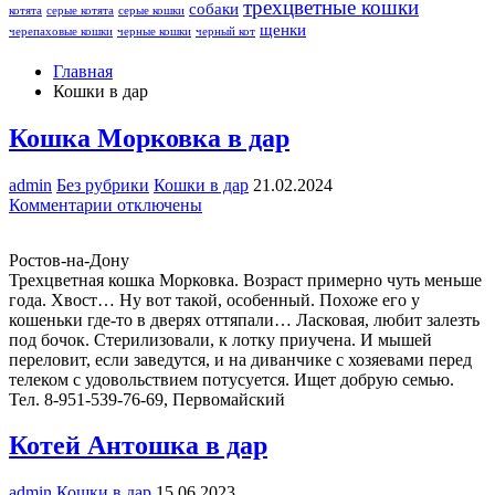
трехцветные кошки
собаки
котята
серые котята
серые кошки
щенки
черепаховые кошки
черные кошки
черный кот
Главная
Кошки в дар
Кошка Морковка в дар
admin
Без рубрики
Кошки в дар
21.02.2024
к
Комментарии
отключены
записи
Кошка
Ростов-на-Дону
Морковка
Трехцветная кошка Морковка. Возраст примерно чуть меньше
в
года. Хвост… Ну вот такой, особенный. Похоже его у
дар
кошеньки где-то в дверях оттяпали… Ласковая, любит залезть
под бочок. Стерилизовали, к лотку приучена. И мышей
переловит, если заведутся, и на диванчике с хозяевами перед
телеком с удовольствием потусуется. Ищет добрую семью.
Тел. 8-951-539-76-69, Первомайский
Котей Антошка в дар
admin
Кошки в дар
15.06.2023