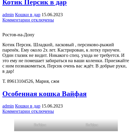
Котик Персик в дар
admin
Кошки в дар
15.06.2023
к
Комментарии
отключены
записи
Котик
Ростов-на-Дону
Персик
в
Котик Персик. Шладкий, ласковый , персиково-рыжий
дар
паренёк. Ему около 2х лет. Кастрирован, к лотку приучен.
Один глазик не видит. Никакого спец. ухода не требуется. И
это ему не помешает забираться на ваши коленки. Приезжайте
с ним познакомиться, Персик очень вас ждёт. В добрые руки,
в дар!
Т. 89613104526, Мария, сжм
Особенная кошка Вайфая
admin
Кошки в дар
15.06.2023
к
Комментарии
отключены
записи
Особенная
Вайфая
Вайфая
кошка