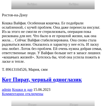
Вайфая
Вайфая
Вайфая
Ростов-на-Дону
Кошка Вайфая. Особенная кошечка. Ее подобрали
ослабленной, с кучей проблем. Она даже перенесла инсульт.
Из-за этого не смогли ее стерилизовать, операция пока
рискована для нее. Что было в ее прошлой жизни, как она
жила… Сейчас Вайфая стабилизирована. Она снова стала
радоваться жизни. Оказалось и характер у нее есть. И ласку
она любит. Лоток без проблем. Ей очень нужна добрая семья,
ответственные люди. У Вайфаи больше нет в запасе лишних
«кошачьих жизней». Хотелось бы, чтоб она успела пожить в
ласке и тепле.
Т. 89613104526, Мария, сжм
Кот Пират, черный одноглазик
admin
Кошки в дар
15.06.2023
к
Комментарии
отключены
записи
Кот
Пират
Пират