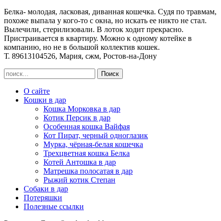
Белка
Белка- молодая, ласковая, диванная кошечка. Судя по травмам,
похоже выпала у кого-то с окна, но искать ее никто не стал.
Вылечили, стерилизовали. В лоток ходит прекрасно.
Пристраивается в квартиру. Можно к одному котейке в
компанию, но не в большой коллектив кошек.
Т. 89613104526, Мария, сжм, Ростов-на-Дону
О сайте
Кошки в дар
Кошка Морковка в дар
Котик Персик в дар
Особенная кошка Вайфая
Кот Пират, черный одноглазик
Мурка, чёрная-белая кошечка
Трехцветная кошка Белка
Котей Антошка в дар
Матрешка полосатая в дар
Рыжий котик Степан
Собаки в дар
Потеряшки
Полезные ссылки