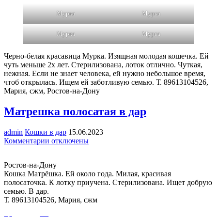
Мурка,
Мурка
Мурка
чёрная-
белая
кошечка
Мурка
Мурка
Черно-белая красавица Мурка. Изящная молодая кошечка. Ей
чуть меньше 2х лет. Стерилизована, лоток отлично. Чуткая,
нежная. Если не знает человека, ей нужно небольшое время,
чтоб открылась. Ищем ей заботливую семью. Т. 89613104526,
Мария, сжм, Ростов-на-Дону
Матрешка полосатая в дар
admin
Кошки в дар
15.06.2023
к
Комментарии
отключены
записи
Матрешка
Ростов-на-Дону
полосатая
Кошка Матрёшка. Ей около года. Милая, красивая
в
полосаточка. К лотку приучена. Стерилизована. Ищет добрую
дар
семью. В дар.
Т. 89613104526, Мария, сжм