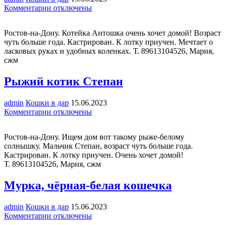
к
Комментарии
отключены
записи
Котей
Ростов-на-Дону. Котейка Антошка очень хочет домой! Возраст
Антошка
чуть больше года. Кастрирован. К лотку приучен. Мечтает о
в
ласковых руках и удобных коленках. Т. 89613104526, Мария,
дар
сжм
Рыжий котик Степан
admin
Кошки в дар
15.06.2023
к
Комментарии
отключены
записи
Рыжий
Ростов-на-Дону. Ищем дом вот такому рыже-белому
котик
солнышку. Мальчик Степан, возраст чуть больше года.
Степан
Кастрирован. К лотку приучен. Очень хочет домой!
Т. 89613104526, Мария, сжм
Мурка, чёрная-белая кошечка
admin
Кошки в дар
15.06.2023
к
Комментарии
отключены
записи