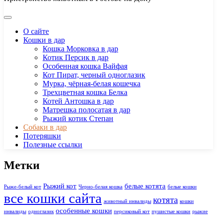
О сайте
Кошки в дар
Кошка Морковка в дар
Котик Персик в дар
Особенная кошка Вайфая
Кот Пират, черный одноглазик
Мурка, чёрная-белая кошечка
Трехцветная кошка Белка
Котей Антошка в дар
Матрешка полосатая в дар
Рыжий котик Степан
Собаки в дар
Потеряшки
Полезные ссылки
Метки
Рыжий кот
белые котята
Рыже-белый кот
Черно-белая кошка
белые кошки
все кошки сайта
котята
животный инвалиды
кошки
особенные кошки
инвалиды
одноглазик
персиковый кот
пушистые кошки
рыжие