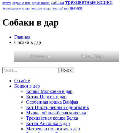
трехцветные кошки
собаки
котята
серые котята
серые кошки
щенки
черепаховые кошки
черные кошки
черный кот
Собаки в дар
Главная
Собаки в дар
Щенки в дар
Пёсель Пацан
О сайте
Кошки в дар
Кошка Морковка в дар
Котик Персик в дар
Особенная кошка Вайфая
Кот Пират, черный одноглазик
Мурка, чёрная-белая кошечка
Трехцветная кошка Белка
Котей Антошка в дар
Матрешка полосатая в дар