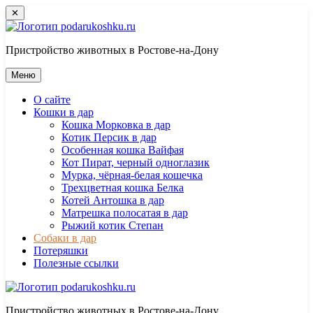
Перейти
✕
к
контенту
Пристройство животных в Ростове-на-Дону
Меню
О сайте
Кошки в дар
Кошка Морковка в дар
Котик Персик в дар
Особенная кошка Вайфая
Кот Пират, черный одноглазик
Мурка, чёрная-белая кошечка
Трехцветная кошка Белка
Котей Антошка в дар
Матрешка полосатая в дар
Рыжий котик Степан
Собаки в дар
Потеряшки
Полезные ссылки
Пристройство животных в Ростове-на-Дону